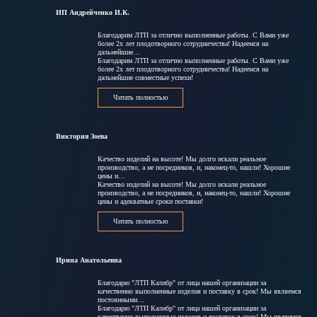
ИП Андрейченко И.К.
Благодарим ЛТП за отлично выполненные работы. С Вами уже
более 2х лет плодотворного сотрудничества! Надеемся на
дальнейшие…
Благодарим ЛТП за отлично выполненные работы. С Вами уже
более 2х лет плодотворного сотрудничества! Надеемся на
дальнейшие совместные успехи!
Читать полностью
Виктория Зоева
Качество изделий на высоте! Мы долго искали реальное
производство, а не посредников, и, наконец-то, нашли! Хорошие
цены и…
Качество изделий на высоте! Мы долго искали реальное
производство, а не посредников, и, наконец-то, нашли! Хорошие
цены и адекватные сроки поставки!
Читать полностью
Ирина Анатольевна
Благодарю "ЛТП Калибр" от лица нашей организации за
качественно выполненные изделия и поставку в срок! Мы являемся
постоянными…
Благодарю "ЛТП Калибр" от лица нашей организации за
качественно выполненные изделия и поставку в срок! Мы являемся